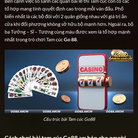
Bên cạnh việc so sánh các quân bài lẻ thì Tam cúc còn có các
tổ hợp mang tính quyết định cao trong mỗi ván đấu. Phổ
biến nhất là các bộ đôi với 2 quân giống nhau với giá trị ăn
cửa khi đối phương không sở hữu bộ mạnh hơn. Ngoài ra, bộ
ba Tướng – Sĩ – Tượng cùng màu được xem là tổ hợp mạnh
nhất trong trò chơi Tam cúc
Go 88
.
Cấu trúc bài Tam cúc Go88
Cách chơi bài tam cúc Go88 cơ bản cho người