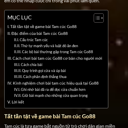
em có thể nhập cuộc chỉ trong vài phút làm quen.
MỤC LỤC
Tất tần tật về game bài Tam cúc Go88
Đặc điểm của bài Tam cúc Go88
Cấu trúc Tam cúc
Thứ tự mạnh yếu và luật đỏ ăn đen
Các bộ bài thường gặp trong Tam cúc Go88
Cách chơi bài tam cúc Go88 cơ bản cho người mới
Cách chia bài
Quy trình gọi cửa và úp bài
Cách phân định thắng thua
Kinh nghiệm chơi bài tam cúc hiệu quả tại Go88
Ghi nhớ bài đã ra để đọc cửa chuẩn hơn
Giữ bài mạnh cho những cửa quan trọng
Lời kết
Tất tần tật về game bài Tam cúc Go88
Tam cúc là tựa game bắt nguồn từ trò chơi dân gian miền