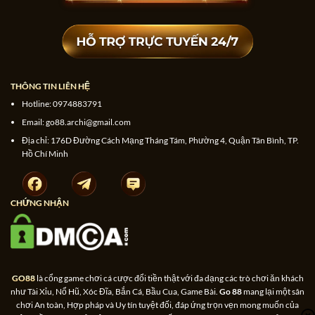
THÔNG TIN LIÊN HỆ
Hotline: 0974883791
Email:
go88.archi@gmail.com
Địa chỉ:
176D Đường Cách Mạng Tháng Tám, Phường 4, Quận Tân Bình, TP.
Hồ Chí Minh
CHỨNG NHẬN
GO88
là cổng game chơi cá cược đổi tiền thật với đa dạng các trò chơi ăn khách
như Tài Xỉu, Nổ Hũ, Xóc Đĩa, Bắn Cá, Bầu Cua, Game Bài.
Go 88
mang lại một sân
chơi An toàn, Hợp pháp và Uy tín tuyệt đối, đáp ứng trọn vẹn mong muốn của