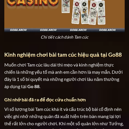
Chi tiết cách đánh Tam cúc
Kinh nghiệm chơi bài tam cúc hiệu quả tại Go88
Muốn chơi Tam cúc lâu dài thì mẹo và kinh nghiệm thực
chiến là những yếu tố mà anh em cần hơn là may mắn. Dưới
đây là 1 số bí quyết mà những người chơi lâu năm thường
áp dụng tại
Go 88
.
Ghi nhớ bài đã ra để đọc cửa chuẩn hơn
Vì số lượng bài Tam cúc khá ít và cấu trúc bộ bài cố định nên
việc ghi nhớ những quân đã xuất hiện trên bàn mang lại lợi
thế rất lớn cho người chơi. Khi một số quân lớn như Tướng,