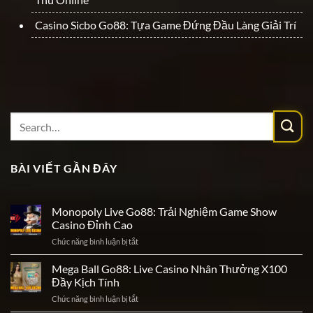
Casino Sicbo Go88: Tựa Game Đứng Đầu Làng Giải Trí
BÀI VIẾT GẦN ĐÂY
Monopoly Live Go88: Trải Nghiệm Game Show
Casino Đỉnh Cao
Chức năng bình luận bị tắt
ở
Monopoly
Live
Mega Ball Go88: Live Casino Nhân Thưởng X100
Go88:
Đầy Kịch Tính
Trải
Chức năng bình luận bị tắt
ở
Nghiệm
Mega
Game