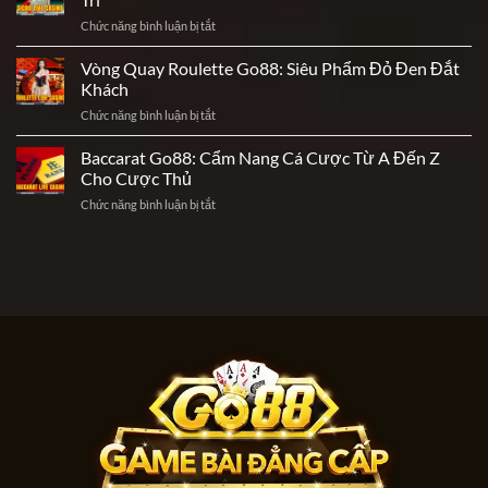
Dẫn
Lan
Chức năng bình luận bị tắt
ở
Chơi
Nhịp
Casino
Chi
Nhanh,
Sicbo
Vòng Quay Roulette Go88: Siêu Phẩm Đỏ Đen Đắt
Tiết
Dễ
Go88:
Cho
Khách
Thắng
Tựa
Game
Chức năng bình luận bị tắt
ở
Game
Thủ
Vòng
Đứng
Online
Quay
Baccarat Go88: Cẩm Nang Cá Cược Từ A Đến Z
Đầu
Roulette
Làng
Cho Cược Thủ
Go88:
Giải
Chức năng bình luận bị tắt
ở
Siêu
Trí
Baccarat
Phẩm
Go88:
Đỏ
Cẩm
Đen
Nang
Đắt
Cá
Khách
Cược
Từ
A
Đến
Z
Cho
Cược
Thủ