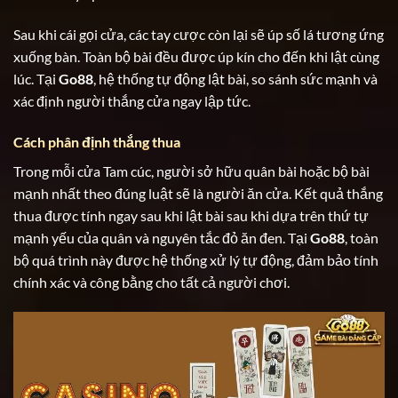
Sau khi cái gọi cửa, các tay cược còn lại sẽ úp số lá tương ứng
xuống bàn. Toàn bộ bài đều được úp kín cho đến khi lật cùng
lúc. Tại
Go88
, hệ thống tự động lật bài, so sánh sức mạnh và
xác định người thắng cửa ngay lập tức.
Cách phân định thắng thua
Trong mỗi cửa Tam cúc, người sở hữu quân bài hoặc bộ bài
mạnh nhất theo đúng luật sẽ là người ăn cửa. Kết quả thắng
thua được tính ngay sau khi lật bài sau khi dựa trên thứ tự
mạnh yếu của quân và nguyên tắc đỏ ăn đen. Tại
Go88
, toàn
bộ quá trình này được hệ thống xử lý tự động, đảm bảo tính
chính xác và công bằng cho tất cả người chơi.