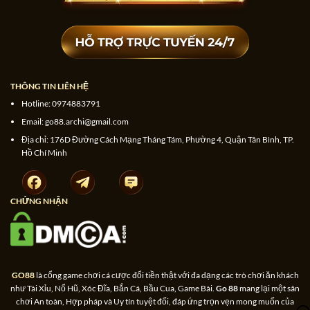
Go88
cung cấp nhiều kênh giao dịch như Ngân hàng,
Mã QR, Ví điện tử, Thẻ cào di động và Tiền ảo. Thời
gian nạp tiền chỉ từ 1-3 phút và rút tiền sẽ khoảng 5
phút tùy vào phương thức mà người chơi lựa chọn.
Chính sách minh bạch
THÔNG TIN LIÊN HỆ
Hotline: 0974883791
Toàn bộ điều khoản, quy định trả thưởng cũng như
Email:
go88.archi@gmail.com
điều kiện cược của nền tảng
Go 88
đều được công
Địa chỉ:
176D Đường Cách Mạng Tháng Tám, Phường 4, Quận Tân Bình, TP.
khai rõ ràng tại trang chủ. Khi có sự cố, đội ngũ vận
Hồ Chí Minh
hành sẽ lập tức lắng nghe vấn đề, phân tích và xử lý để
không làm lãng phí thời gian của người tham gia.
CHỨNG NHẬN
Kho trò chơi bậc nhất nền tảng Go88
Cổng game sở hữu bộ sưu tập game đổi thưởng với
hơn 100 siêu phẩm đến từ các nhà cung cấp nổi tiếng.
Sau đây là 1 vài siêu phẩm đang được rất nhiều thành
GO88
là cổng game chơi cá cược đổi tiền thật với đa dạng các trò chơi ăn khách
viên
Go88
yêu thích và tham gia liên tục trong 8 tháng
như Tài Xỉu, Nổ Hũ, Xóc Đĩa, Bắn Cá, Bầu Cua, Game Bài.
Go 88
mang lại một sân
gần đây.
chơi An toàn, Hợp pháp và Uy tín tuyệt đối, đáp ứng trọn vẹn mong muốn của