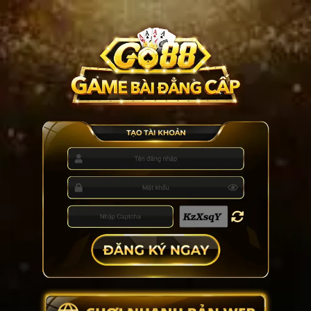
Bỏ
qua
nội
dung