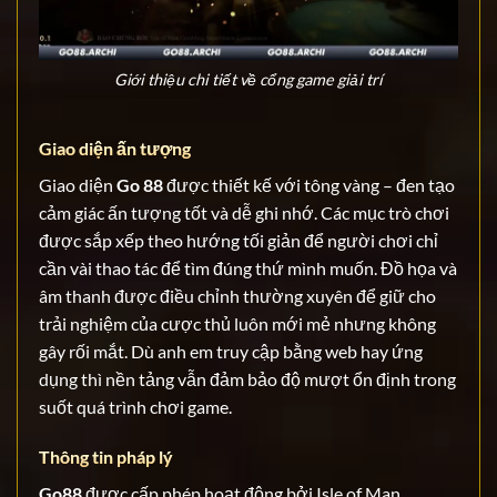
Giới thiệu chi tiết về cổng game giải trí
Giao diện ấn tượng
Giao diện
Go 88
được thiết kế với tông vàng – đen tạo
cảm giác ấn tượng tốt và dễ ghi nhớ. Các mục trò chơi
được sắp xếp theo hướng tối giản để người chơi chỉ
cần vài thao tác để tìm đúng thứ mình muốn. Đồ họa và
âm thanh được điều chỉnh thường xuyên để giữ cho
trải nghiệm của cược thủ luôn mới mẻ nhưng không
gây rối mắt. Dù anh em truy cập bằng web hay ứng
dụng thì nền tảng vẫn đảm bảo độ mượt ổn định trong
suốt quá trình chơi game.
Thông tin pháp lý
Go88
được cấp phép hoạt động bởi Isle of Man