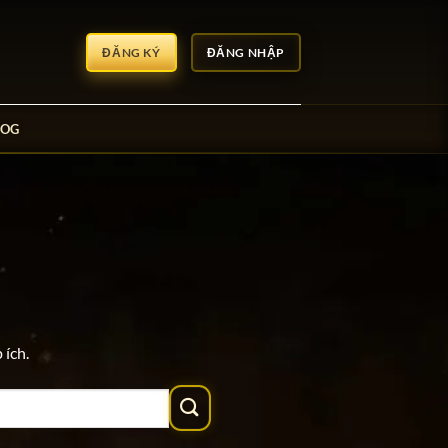
ĐĂNG KÝ
ĐĂNG NHẬP
LOG
 ích.