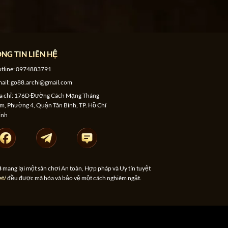
NG TIN LIÊN HỆ
tline: 0974883791
ail:
go88.archi@gmail.com
a chỉ:
176D Đường Cách Mạng Tháng
m, Phường 4, Quận Tân Bình, TP. Hồ Chí
inh
8
mang lại một sân chơi An toàn, Hợp pháp và Uy tín tuyệt
et/
đều được mã hóa và bảo vệ một cách nghiêm ngặt.