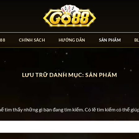
88
CHÍNH SÁCH
HƯỚNG DẪN
SẢN PHẨM
B
LƯU TRỮ DANH MỤC:
SẢN PHẨM
tìm thấy những gì bạn đang tìm kiếm. Có lẽ tìm kiếm có thể giúp