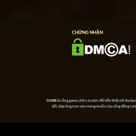
CHỨNG NHẬN
GO88
là cổng game chơi cá cược đổi tiền thật với đa dạ
đối, đáp ứng trọn vẹn mong muốn của cộng đồng cược t