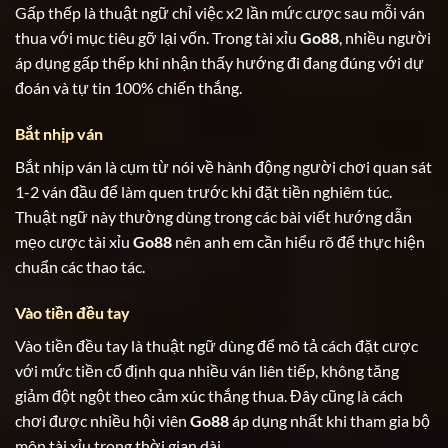
Gấp thếp là thuật ngữ chỉ việc x2 lần mức cược sau mỗi ván
thua với mục tiêu gỡ lại vốn. Trong tài xỉu
Go88
, nhiều người
áp dụng gấp thếp khi nhận thấy hướng đi đang đúng với dự
đoán và tự tin 100% chiến thắng.
Bắt nhịp ván
Bắt nhịp ván là cụm từ nói về hành động người chơi quan sát
1-2 ván đầu để làm quen trước khi đặt tiền nghiêm túc.
Thuật ngữ này thường dùng trong các bài viết hướng dẫn
mẹo cược tài xỉu
Go88
nên anh em cần hiểu rõ để thực hiện
chuẩn các thao tác.
Vào tiền đều tay
Vào tiền đều tay là thuật ngữ dùng để mô tả cách đặt cược
với mức tiền cố định qua nhiều ván liên tiếp, không tăng
giảm đột ngột theo cảm xúc thắng thua. Đây cũng là cách
chơi được nhiều hội viên
Go88
áp dụng nhất khi tham gia bộ
môn tài xỉu trong thời gian dài.