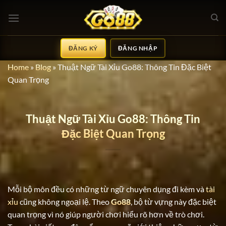
Bỏ
qua
nội
dung
ĐĂNG KÝ
ĐĂNG NHẬP
Home
»
Blog
»
Thuật Ngữ Tài Xỉu Go88: Thông Tin Đặc Biệt
Quan Trọng
Thuật Ngữ Tài Xỉu Go88: Thông Tin
Đặc Biệt Quan Trọng
Mỗi bộ môn đều có những từ ngữ chuyên dụng đi kèm và
tài
xỉu
cũng không ngoại lệ. Theo
Go88
, bộ từ vựng này đặc biệt
quan trọng vì nó giúp người chơi hiểu rõ hơn về trò chơi.