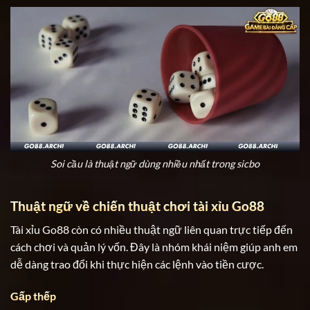
Soi cầu là thuật ngữ dùng nhiều nhất trong sicbo
Thuật ngữ về chiến thuật chơi tài xỉu Go88
Tài xỉu Go88 còn có nhiều thuật ngữ liên quan trực tiếp đến
cách chơi và quản lý vốn. Đây là nhóm khái niệm giúp anh em
dễ dàng trao đổi khi thực hiện các lệnh vào tiền cược.
Gấp thếp