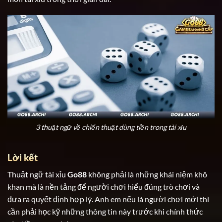
3 thuật ngữ về chiến thuật dùng tiền trong tài xỉu
Lời kết
Thuật ngữ tài xỉu
Go88
không phải là những khái niệm khô
khan mà là nền tảng để người chơi hiểu đúng trò chơi và
đưa ra quyết định hợp lý. Anh em nếu là người chơi mới thì
cần phải học kỹ những thông tin này trước khi chính thức