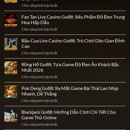
Trải
Chức năng bình luận bị tắt
ở
Nghiệm
Mega
Game
Ball
Fan Tan Live Casino Go88: Siêu Phẩm Đỏ Đen Trung
Show
Go88:
Casino
Hoa Hấp Dẫn
Live
Đỉnh
Chức năng bình luận bị tắt
ở
Casino
Cao
Fan
Nhân
Tan
Bầu Cua Live Casino Go88: Trò Chơi Dân Gian Đỉnh
Thưởng
Live
X100
Cao
Casino
Đầy
Chức năng bình luận bị tắt
ở
Go88:
Kịch
Bầu
Siêu
Tính
Cua
Rồng Hổ Go88: Tựa Game Đỏ Đen Ăn Khách Bậc
Phẩm
Live
Đỏ
Nhất 2026
Casino
Đen
Chức năng bình luận bị tắt
ở
Go88:
Trung
Rồng
Trò
Hoa
Hổ
Pok Deng Go88: Ra Mắt Game Bài Thái Lan Nhịp
Chơi
Hấp
Go88:
Dân
Nhanh, Dễ Thắng
Dẫn
Tựa
Gian
Chức năng bình luận bị tắt
ở
Game
Đỉnh
Pok
Đỏ
Cao
Deng
Blackjack Go88: Hướng Dẫn Chơi Chi Tiết Cho
Đen
Go88:
Ăn
Game Thủ Online
Ra
Khách
Chức năng bình luận bị tắt
ở
Mắt
Bậc
Blackjack