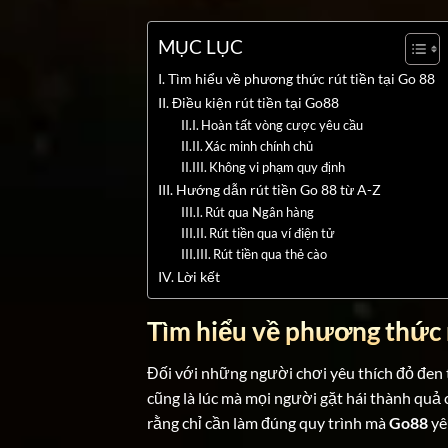
MỤC LỤC
Tìm hiểu về phương thức rút tiền tại Go 88
Điều kiện rút tiền tại Go88
Hoàn tất vòng cược yêu cầu
Xác minh chính chủ
Không vi phạm quy định
Hướng dẫn rút tiền Go 88 từ A-Z
Rút qua Ngân hàng
Rút tiền qua ví điện tử
Rút tiền qua thẻ cào
Lời kết
Tìm hiểu về phương thức r
Đối với những người chơi yêu thích đỏ đen 
cũng là lúc mà mọi người gặt hái thành quả
rằng chỉ cần làm đúng quy trình mà
Go88
yê