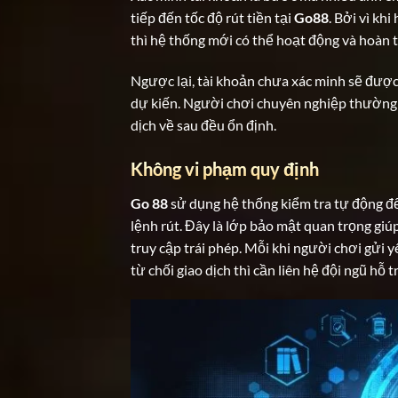
tiếp đến tốc độ rút tiền tại
Go88
. Bởi vì kh
thì hệ thống mới có thể hoạt động và hoàn 
Ngược lại, tài khoản chưa xác minh sẽ được 
dự kiến. Người chơi chuyên nghiệp thường x
dịch về sau đều ổn định.
Không vi phạm quy định
Go 88
sử dụng hệ thống kiểm tra tự động để
lệnh rút. Đây là lớp bảo mật quan trọng giú
truy cập trái phép. Mỗi khi người chơi gửi yê
từ chối giao dịch thì cần liên hệ đội ngũ h