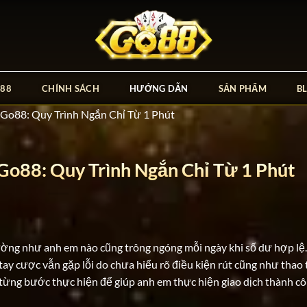
88
CHÍNH SÁCH
HƯỚNG DẪN
SẢN PHẨM
B
Go88: Quy Trình Ngắn Chỉ Từ 1 Phút
Go88: Quy Trình Ngắn Chỉ Từ 1 Phút
ờng như anh em nào cũng trông ngóng mỗi ngày khi số dư hợp lệ.
ay cược vẫn gặp lỗi do chưa hiểu rõ điều kiện rút cũng như thao 
õ từng bước thực hiện để giúp anh em thực hiện giao dịch thành c