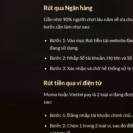
Rút qua Ngân hàng
Gần như 90% người chơi lâu năm sẽ ưa chuộn
bước cần làm như sau:
Bước 1: Vào mục Rút tiền tại website
Go
đang sử dụng.
Bước 2: Nhập Số tài khoản, Họ tên và Số
Bước 3: Xác nhận và chờ hệ thống xử lý 
Rút tiền qua ví điện tử
Momo hoặc Viettel pay là 2 loại ví đang đư
sau:
Bước 1: Đăng nhập tài khoản chính chủ, 
Bước 2: Chọn 1 trong 2 loại ví, sau đó đ
rút hợp lệ.