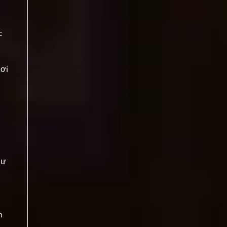
c
hơi
hư
n