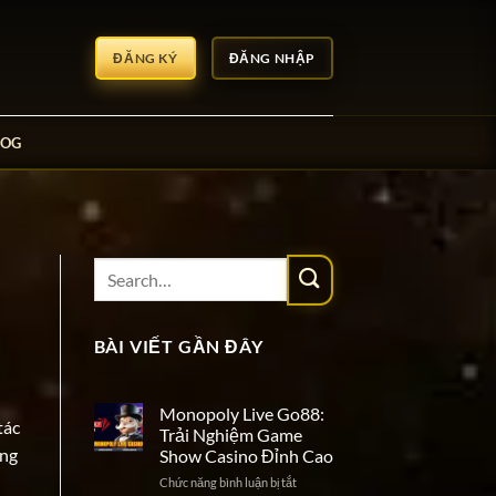
ĐĂNG KÝ
ĐĂNG NHẬP
LOG
BÀI VIẾT GẦN ĐÂY
Monopoly Live Go88:
tác
Trải Nghiệm Game
ông
Show Casino Đỉnh Cao
Chức năng bình luận bị tắt
ở