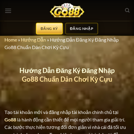
Bỏ
qua
nội
dung
ĐĂNG KÝ
ĐĂNG NHẬP
Home
»
Hướng Dẫn
»
Hướng Dẫn Đăng Ký Đăng Nhập
Go88 Chuẩn Dân Chơi Kỳ Cựu
Hướng Dẫn Đăng Ký Đăng Nhập
Go88 Chuẩn Dân Chơi Kỳ Cựu
Tạo tài khoản mới và đăng nhập tài khoản chính chủ tại
Go88
là hành động cần thiết để mọi người tham gia giải trí.
Các bước thực hiện tương đối đơn giản vì nhà cái đã tối ưu