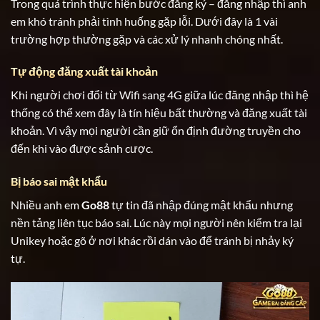
Trong quá trình thực hiện bước đăng ký – đăng nhập thì anh
em khó tránh phải tình huống gặp lỗi. Dưới đây là 1 vài
trường hợp thường gặp và các xử lý nhanh chóng nhất.
Tự động đăng xuất tài khoản
Khi người chơi đổi từ Wifi sang 4G giữa lúc đăng nhập thì hệ
thống có thể xem đây là tín hiệu bất thường và đăng xuất tài
khoản. Vì vậy mọi người cần giữ ổn định đường truyền cho
đến khi vào được sảnh cược.
Bị báo sai mật khẩu
Nhiều anh em
Go88
tự tin đã nhập đúng mật khẩu nhưng
nền tảng liên tục báo sai. Lúc này mọi người nên kiểm tra lại
Unikey hoặc gõ ở nơi khác rồi dán vào để tránh bị nhảy ký
tự.