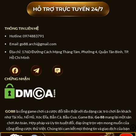
THÔNG TIN LIÊN HỆ
Hotline: 0974883791
Email:
go88.archi@gmail.com
Địa chỉ:
176D Đường Cách Mạng Tháng Tám, Phường 4, Quận Tân Bình, TP.
Hồ Chí Minh
CHỨNG NHẬN
GO88
là cổng game chơi cá cược đổi tiền thật với đa dạng các trò chơi ăn khách
như Tài Xỉu, Nổ Hũ, Xóc Đĩa, Bắn Cá, Bầu Cua, Game Bài.
Go 88
mang lại một sân
chơi An toàn, Hợp pháp và Uy tín tuyệt đối, đáp ứng trọn vẹn mong muốn của
cộng đồng cược thủ Việt. Chúng tôi cam kết mọi thông tin và giao dịch của bạn
tại
https://pivukiv.gb.net/
đều được mã hóa và bảo vệ một cách nghiêm ngặt.