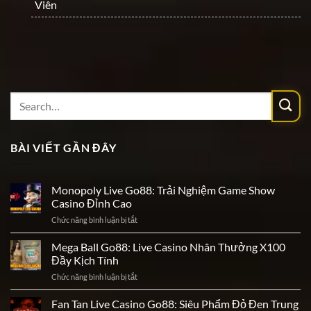
Viên
BÀI VIẾT GẦN ĐÂY
Monopoly Live Go88: Trải Nghiệm Game Show
Casino Đỉnh Cao
Chức năng bình luận bị tắt
ở
Monopoly
Live
Mega Ball Go88: Live Casino Nhân Thưởng X100
Go88:
Đầy Kịch Tính
Trải
Chức năng bình luận bị tắt
ở
Nghiệm
Mega
Game
Ball
Fan Tan Live Casino Go88: Siêu Phẩm Đỏ Đen Trung
Show