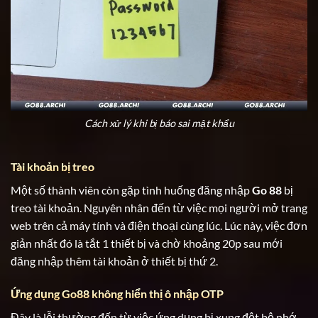
Cách xử lý khi bị báo sai mật khẩu
Tài khoản bị treo
Một số thành viên còn gặp tình huống đăng nhập
Go 88
bị
treo tài khoản. Nguyên nhân đến từ việc mọi người mở trang
web trên cả máy tính và điện thoại cùng lúc. Lúc này, việc đơn
giản nhất đó là tắt 1 thiết bị và chờ khoảng 20p sau mới
đăng nhập thêm tài khoản ở thiết bị thứ 2.
Ứng dụng Go88 không hiển thị ô nhập OTP
Đây là lỗi thường đến từ việc ứng dụng bị xung đột bộ nhớ.